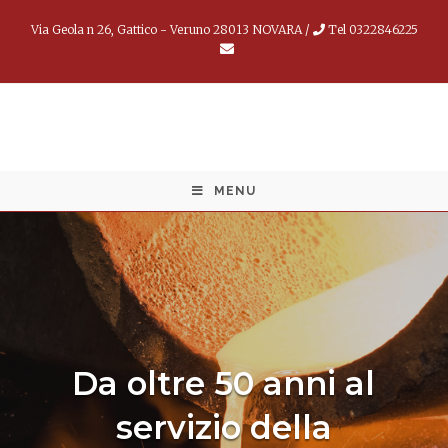
Via Geola n 26, Gattico - Veruno 28013 NOVARA /
Tel 0322846225
MENU
Da oltre 50 anni al
servizio della