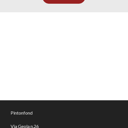
Pintonfond
Via Geola n.26