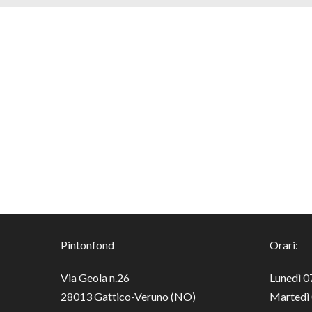
Pintonfond
Orari:
Via Geola n.26
Lunedì 0
28013 Gattico-Veruno (NO)
Martedì 