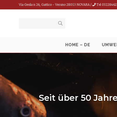
Via Geola n 26, Gattico - Veruno 28013 NOVARA /
Tel 03228462
HOME – DE
UMWEL
Seit über 50 Jahr